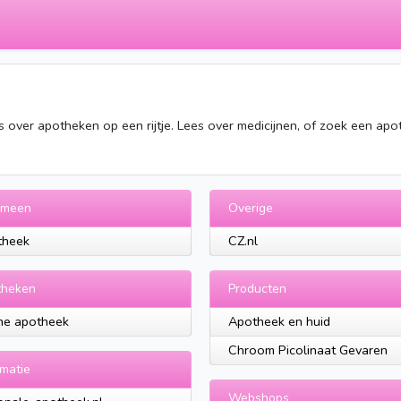
s over apotheken op een rijtje. Lees over medicijnen, of zoek een apo
emeen
Overige
theek
CZ.nl
theken
Producten
ne apotheek
Apotheek en huid
Chroom Picolinaat Gevaren
rmatie
Webshops