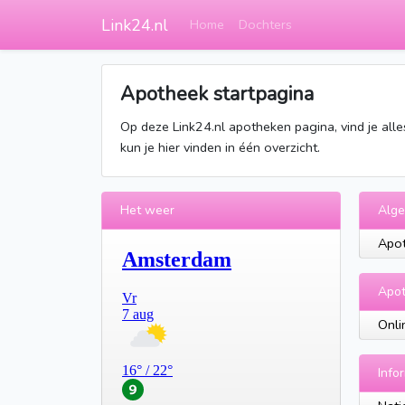
Link24.nl
Home
Dochters
Apotheek startpagina
Op deze Link24.nl apotheken pagina, vind je alle
kun je hier vinden in één overzicht.
Het weer
Alg
Apo
Apo
Onli
Info